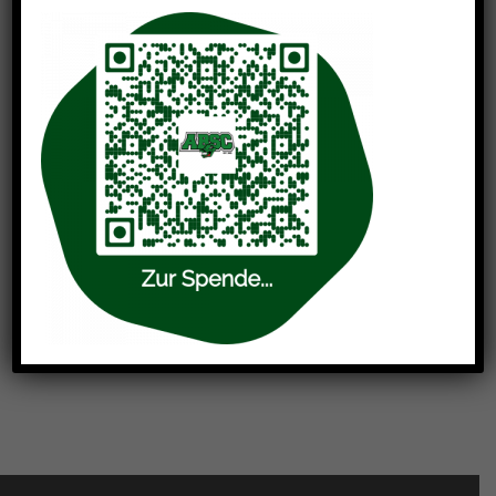
ABSC MEMBER T-
SHIRT
32,50
€