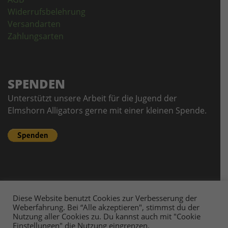
Widerrufsbelehrung
Versandarten
Zahlungsarten
SPENDEN
Unterstützt unsere Arbeit für die Jugend der
Elmshorn Alligators gerne mit einer kleinen Spende.
Diese Website benutzt Cookies zur Verbesserung der
Weberfahrung. Bei “Alle akzeptieren", stimmst du der
Nutzung aller Cookies zu. Du kannst auch mit "Cookie
Einstellungen" die Nutzung eingrenzen.