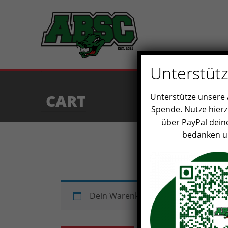
Unterstütz
CART
Unterstütze unsere A
Spende. Nutze hier
über PayPal dein
bedanken un
Dein Warenkorb ist derzeit leer.