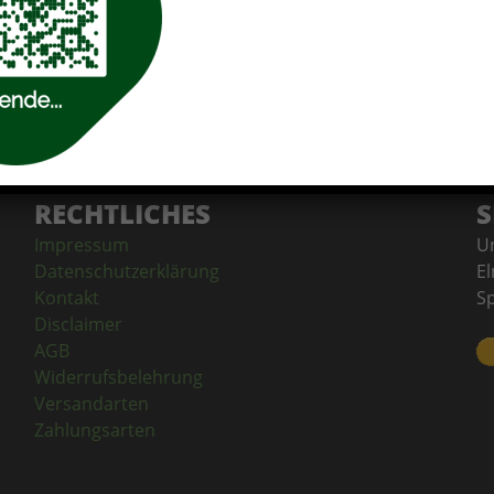
RECHTLICHES
S
Impressum
Un
Datenschutzerklärung
El
Kontakt
S
Disclaimer
AGB
Widerrufsbelehrung
Versandarten
Zahlungsarten