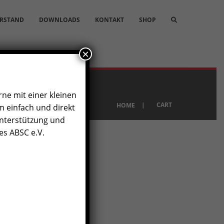
RSTAND
DOWNLOADS
KONTAKT
SHOP
×
rne mit einer kleinen
|
CART
HOME
 einfach und direkt
Unterstützung und
es ABSC e.V.