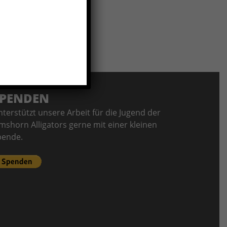
PENDEN
terstützt unsere Arbeit für die Jugend der
mshorn Alligators gerne mit einer kleinen
pende.