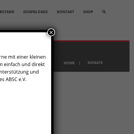
RSTAND
DOWNLOADS
KONTAKT
SHOP
×
rne mit einer kleinen
|
DONATE
HOME
 einfach und direkt
Unterstützung und
es ABSC e.V.