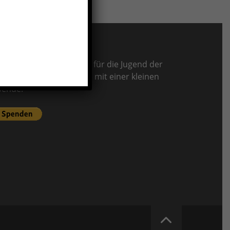
PENDEN
terstützt unsere Arbeit für die Jugend der
mshorn Alligators gerne mit einer kleinen
pende.