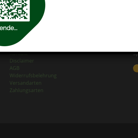
RECHTLICHES
S
Impressum
Un
Datenschutzerklärung
El
Kontakt
S
Disclaimer
AGB
Widerrufsbelehrung
Versandarten
Zahlungsarten