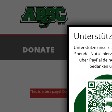
Unterstütz
DONATE
Unterstütze unsere A
Spende. Nutze hier
über PayPal dein
bedanken un
This is a test page! Don’t make Donations.