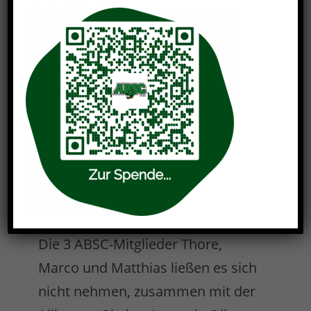
Die 3 ABSC-Mitglieder Thore,
Marco und Matthias ließen es sich
nicht nehmen, zusammen mit der